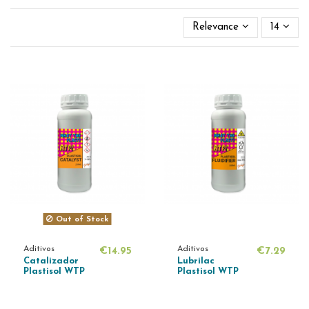
Relevance
14
Out of Stock
Aditivos
Aditivos
€14.95
€7.29
Catalizador
Lubrilac
Plastisol WTP
Plastisol WTP