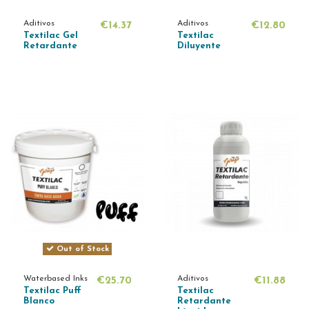
Aditivos
Aditivos
€14.37
€12.80
Textilac Gel
Textilac
Retardante
Diluyente
Out of Stock
Waterbased Inks
Aditivos
€25.70
€11.88
Textilac Puff
Textilac
Blanco
Retardante