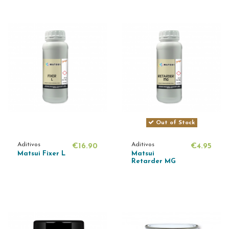
Out of Stock
Aditivos
Aditivos
€16.90
€4.95
Matsui Fixer L
Matsui
Retarder MG