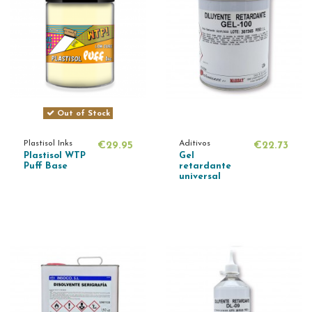
Out of Stock
Plastisol Inks
Aditivos
€29.95
€22.73
Plastisol WTP
Gel
Puff Base
retardante
universal