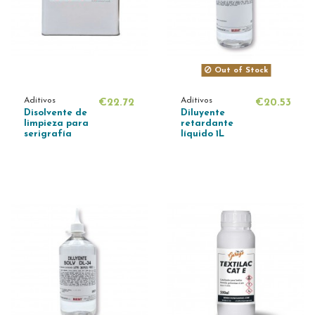
Out of Stock
Aditivos
Aditivos
€22.72
€20.53
Disolvente de
Diluyente
limpieza para
retardante
serigrafía
líquido 1L